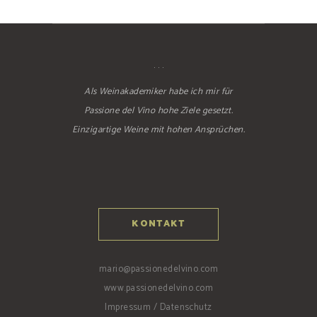
. . .
Als Weinakademiker habe ich mir für
Passione del Vino hohe Ziele gesetzt.
Einzigartige Weine mit hohen Ansprüchen.
KONTAKT
mario@passionedelvino.com
www.passionedelvino.com
Impressum / Datenschutz